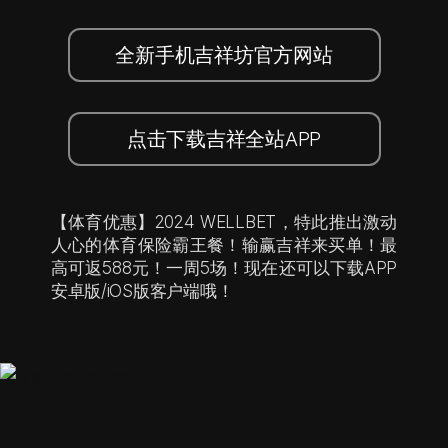
全新手机吉祥坊官方网站
点击下载吉祥全站APP
【体育优惠】2024 WELLBET，特此推出激动
人心的体育保险霸王餐！输赢吉祥来买单！最
高可返588元！一周5场！现在还可以下载APP
安卓版/iOS版客户端哦！