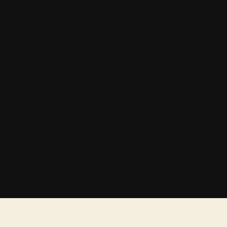
吉祥坊APP手机吉祥坊