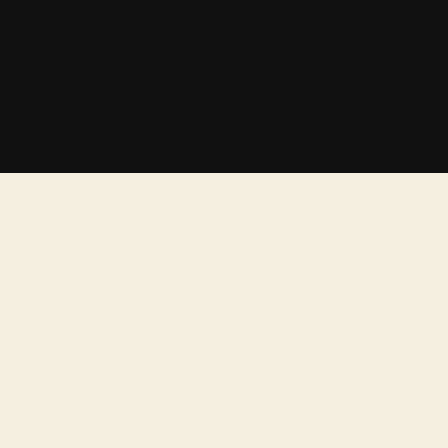
artjxf.com】吉祥
Nothing Found