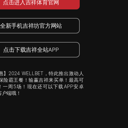
点击进入吉祥体育官网
全新手机吉祥坊官方网站
点击下载吉祥全站APP
】2024 WELLBET，特此推出激动人
保险霸王餐！输赢吉祥来买单！最高可
元！一周5场！现在还可以下载APP安卓
版客户端哦！