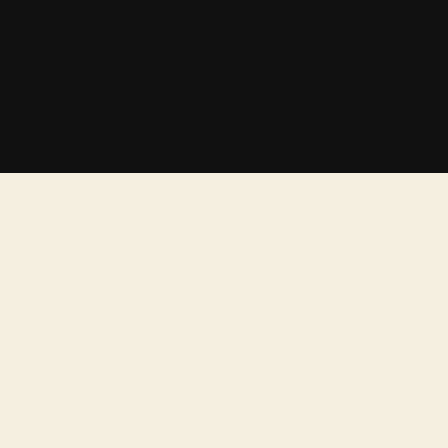
世界杯2022赛程时间表
吉祥体育APP
Search