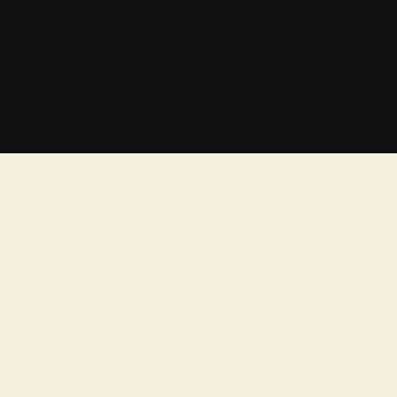
世界杯2022赛程时间表
吉祥体育APP
Search