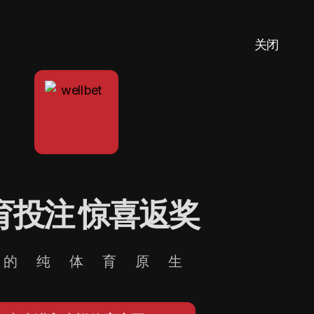
关闭
育投注 惊喜返奖
业的纯体育原生