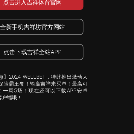
点击进入吉祥体育官网
全新手机吉祥坊官方网站
点击下载吉祥全站APP
】2024 WELLBET，特此推出激动人
保险霸王餐！输赢吉祥来买单！最高可
元！一周5场！现在还可以下载APP安卓
版客户端哦！