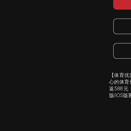
【体育优惠
心的体育
返588
版/iOS