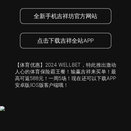
全新手机吉祥坊官方网站
点击下载吉祥全站APP
【体育优惠】2024 WELLBET，特此推出激动
人心的体育保险霸王餐！输赢吉祥来买单！最
高可返588元！一周5场！现在还可以下载APP
安卓版/iOS版客户端哦！