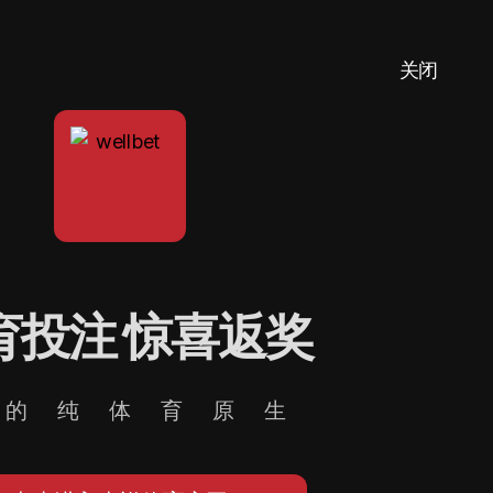
关闭
育投注 惊喜返奖
业的纯体育原生