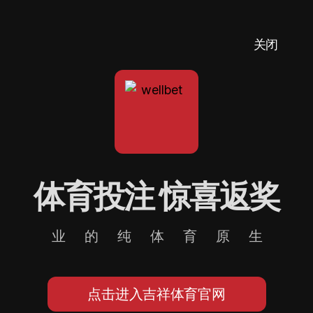
关闭
体育投注 惊喜返奖
业的纯体育原生
点击进入吉祥体育官网