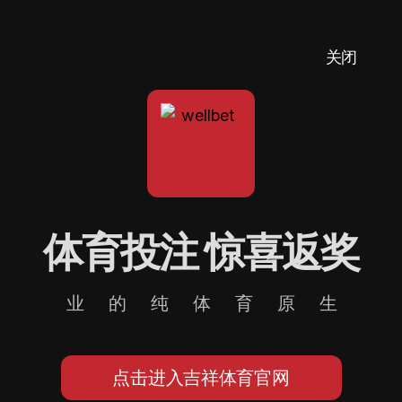
关闭
体育投注 惊喜返奖
业的纯体育原生
点击进入吉祥体育官网