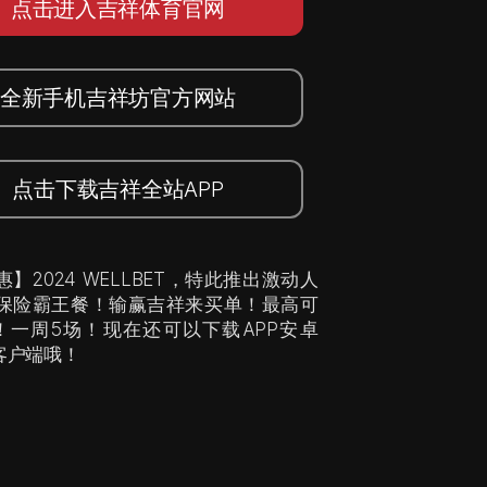
点击进入吉祥体育官网
全新手机吉祥坊官方网站
点击下载吉祥全站APP
】2024 WELLBET，特此推出激动人
保险霸王餐！输赢吉祥来买单！最高可
元！一周5场！现在还可以下载APP安卓
版客户端哦！