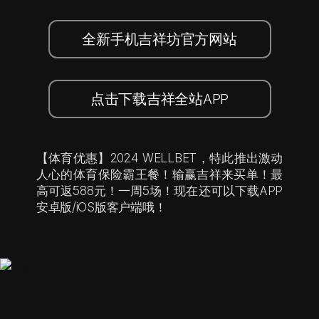
全新手机吉祥坊官方网站
点击下载吉祥全站APP
【体育优惠】2024 WELLBET，特此推出激动
人心的体育保险霸王餐！输赢吉祥来买单！最
高可返588元！一周5场！现在还可以下载APP
安卓版/iOS版客户端哦！