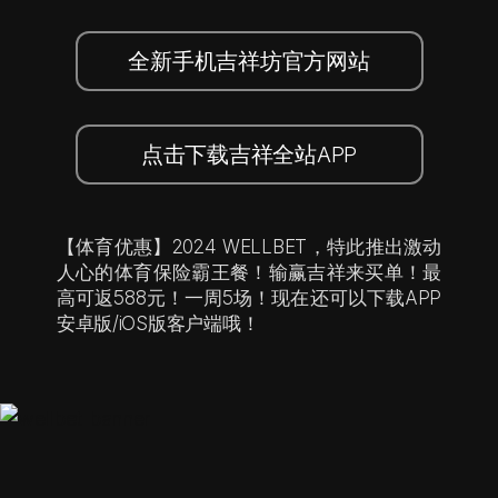
全新手机吉祥坊官方网站
点击下载吉祥全站APP
【体育优惠】2024 WELLBET，特此推出激动
人心的体育保险霸王餐！输赢吉祥来买单！最
高可返588元！一周5场！现在还可以下载APP
安卓版/iOS版客户端哦！