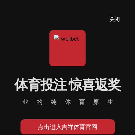
关闭
体育投注 惊喜返奖
业的纯体育原生
点击进入吉祥体育官网