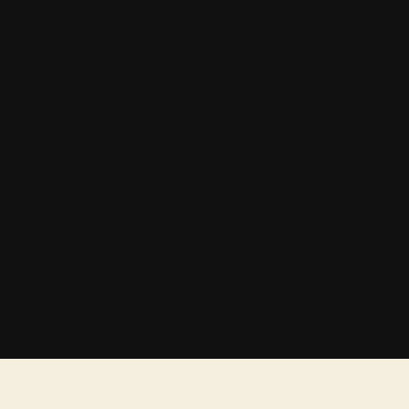
吉祥坊APP手机吉祥坊