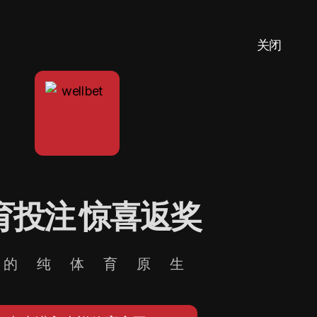
关闭
育投注 惊喜返奖
业的纯体育原生