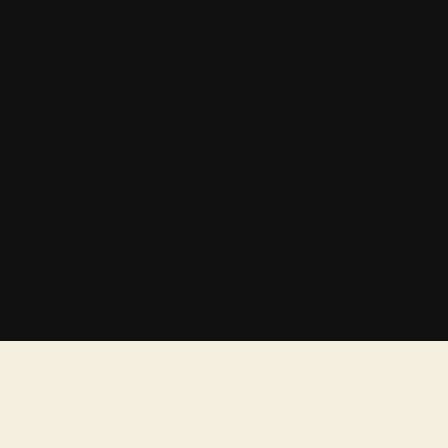
世界杯2022赛程时间表
吉祥体育APP
Search