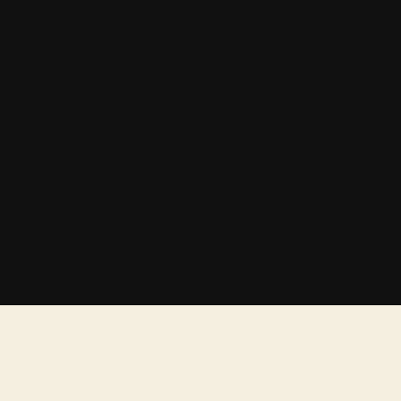
吉祥坊APP手机吉祥坊WELLBET【访问sm
坊官方网