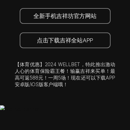
全新手机吉祥坊官方网站
点击下载吉祥全站APP
【体育优惠】2024 WELLBET，特此推出激动
人心的体育保险霸王餐！输赢吉祥来买单！最
高可返588元！一周5场！现在还可以下载APP
安卓版/iOS版客户端哦！