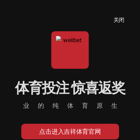
关闭
体育投注 惊喜返奖
业的纯体育原生
点击进入吉祥体育官网