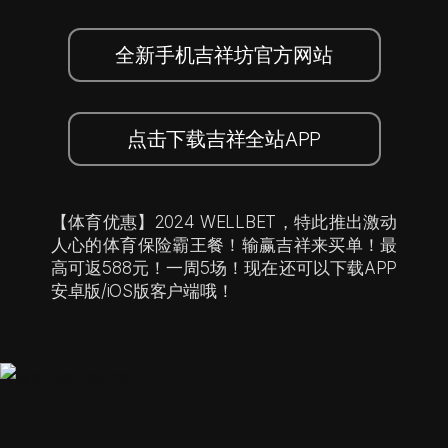
全新手机吉祥坊官方网站
点击下载吉祥全站APP
【体育优惠】2024 WELLBET，特此推出激动
人心的体育保险霸王餐！输赢吉祥来买单！最
高可返588元！一周5场！现在还可以下载APP
安卓版/iOS版客户端哦！