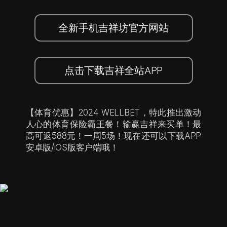
全新手机吉祥坊官方网站
点击下载吉祥全站APP
【体育优惠】2024 WELLBET，特此推出激动
人心的体育保险霸王餐！输赢吉祥来买单！最
高可返588元！一周5场！现在还可以下载APP
安卓版/iOS版客户端哦！