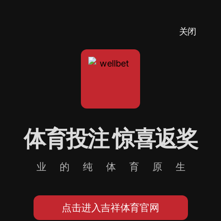
关闭
体育投注 惊喜返奖
业的纯体育原生
点击进入吉祥体育官网