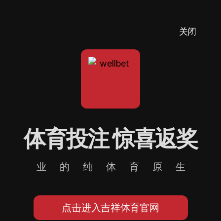
关闭
体育投注 惊喜返奖
业的纯体育原生
点击进入吉祥体育官网