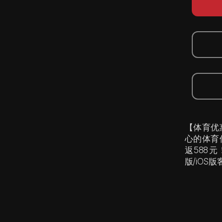
【体育优惠
心的体育
返588
版/iOS