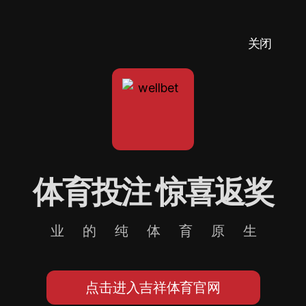
关闭
体育投注 惊喜返奖
业的纯体育原生
点击进入吉祥体育官网