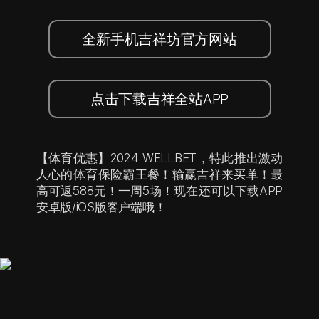
全新手机吉祥坊官方网站
点击下载吉祥全站APP
【体育优惠】2024 WELLBET，特此推出激动
人心的体育保险霸王餐！输赢吉祥来买单！最
高可返588元！一周5场！现在还可以下载APP
安卓版/iOS版客户端哦！