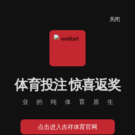
关闭
体育投注 惊喜返奖
业的纯体育原生
点击进入吉祥体育官网