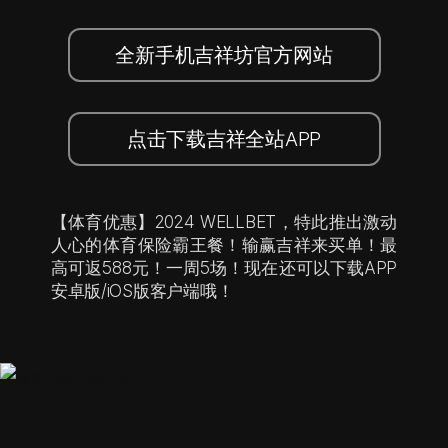
全新手机吉祥坊官方网站
点击下载吉祥全站APP
【体育优惠】2024 WELLBET，特此推出激动
人心的体育保险霸王餐！输赢吉祥来买单！最
高可返588元！一周5场！现在还可以下载APP
安卓版/iOS版客户端哦！