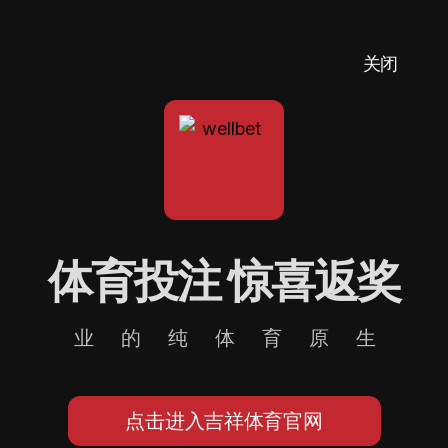
关闭
体育投注 惊喜返奖
业的纯体育原生
点击进入吉祥体育官网