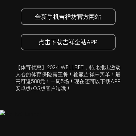
全新手机吉祥坊官方网站
点击下载吉祥全站APP
【体育优惠】2024 WELLBET，特此推出激动
人心的体育保险霸王餐！输赢吉祥来买单！最
高可返588元！一周5场！现在还可以下载APP
安卓版/iOS版客户端哦！