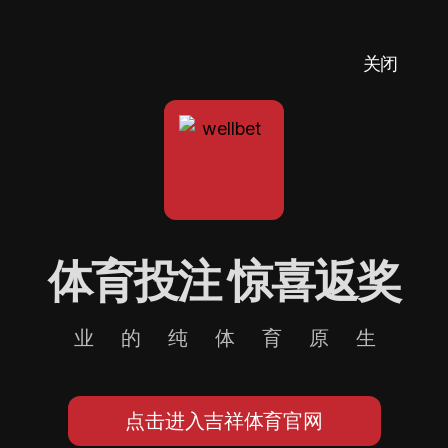
关闭
体育投注 惊喜返奖
业的纯体育原生
点击进入吉祥体育官网