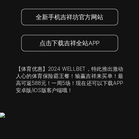
全新手机吉祥坊官方网站
点击下载吉祥全站APP
【体育优惠】2024 WELLBET，特此推出激动
人心的体育保险霸王餐！输赢吉祥来买单！最
高可返588元！一周5场！现在还可以下载APP
安卓版/iOS版客户端哦！