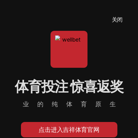
关闭
体育投注 惊喜返奖
业的纯体育原生
点击进入吉祥体育官网